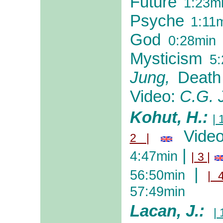
Future
1:23m
Psyche
1:11m
God
0:28min
Mysticism
5
Jung,
Death
Video:
C.G. 
Kohut, H.:
| 
Vide
2 |
|
4:47min
| 3 |
|
56:50min
| 
57:49min
Lacan, J.:
| 