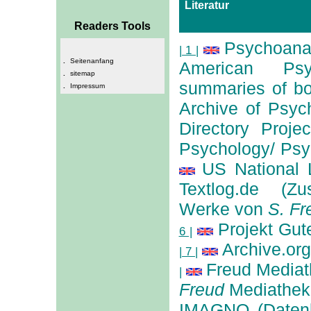
Literatur
Readers Tools
Psychoanal
| 1 |
.
Seitenanfang
American Psyc
.
sitemap
summaries of bo
.
Impressum
Archive of Psyc
Directory Proje
Psychology/ Ps
US National 
Textlog.de (Z
Werke von
S. Fr
Projekt Gu
6 |
Archive.or
| 7 |
Freud Media
|
Freud
Mediathek
IMAGNO (Datenb