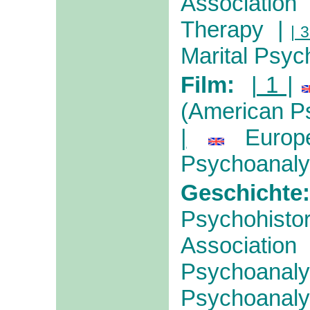
Associatio
Therapy
|
| 3
Marital Psyc
Film:
| 1 |
(American Ps
|
Europ
Psychoanalyt
Geschicht
Psychohisto
Associatio
Psychoanaly
Psychoanaly