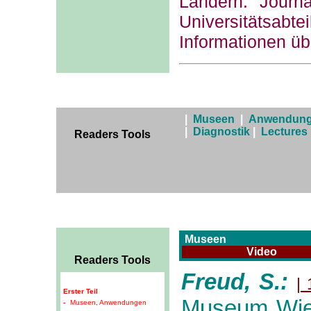
Ländern: Journa
Universitätsabte
Informationen ü
|
Museen
|
Anwendunge
|
Diagnostik
|
Lectures
Readers Tools
Museen
Video
Readers Tools
Freud, S.:
|
Erster Teil
Museum Wi
-
Museen, Anwendungen