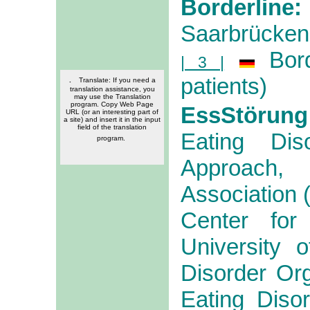
Borderline
Saarbrücken
Bor
| 3 |
patients)
.
Translate
: If you need a
translation assistance, you
may use the Translation
program. Copy Web Page
EssStörung
URL (or an interesting part of
a site) and insert it in the input
field of the translation
Eating Dis
program.
Approach,
Association 
Center for 
University o
Disorder Or
Eating Disor