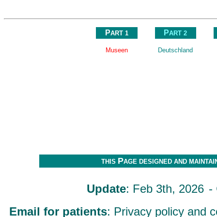
P
P
ART 1
ART 2
Museen
Deutschland
ww
P
THIS
AGE DESIGNED AND MAINTAI
Update
: Feb 3th, 2026
-
Email for patients
: Privacy policy and co