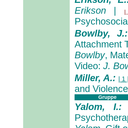
Erikson
|
Psychosocia
Bowlby, J.:
Attachment 
Bowlby
, Mat
Video:
J. Bo
Miller, A.:
| 1 
and Violence
Gruppe
Yalom, I.:
Psychothera