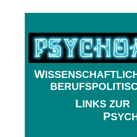
W
ISSENSCHAFTLIC
BERUFSPOLITIS
L
INKS ZUR
P
SYC