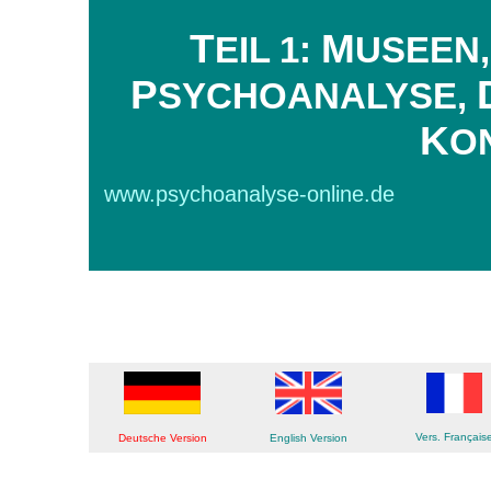
T
M
EIL 1:
USEEN
P
SYCHOANALYSE,
K
O
www.psychoan
Visitors
Vers. Français
Deutsche Version
English Version