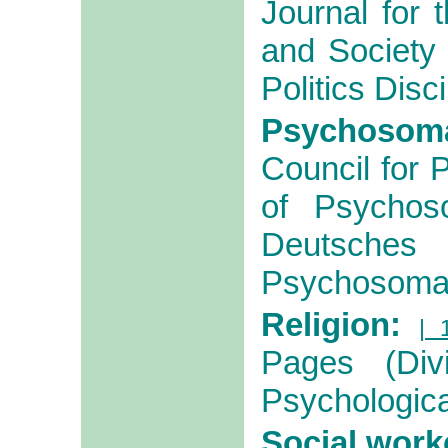
Journal for 
and Society
Politics Disci
Psychosom
Council for 
of Psychos
Deutsc
Psychosomat
Religion:
| 
Pages (Div
Psychologica
Social work