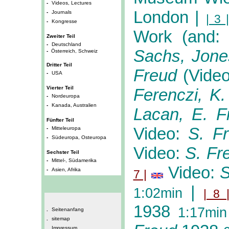
-
Videos, Lectures
London
|
-
Journals
| 3 |
-
Kongresse
Work (and
Zweiter Teil
-
Deutschland
Sachs, Jone
-
Österreich, Schweiz
Dritter Teil
Freud
(Video
-
USA
Vierter Teil
Ferenczi, K.
-
Nordeuropa
-
Kanada, Australien
Lacan, E. 
Fünfter Teil
Video:
S. F
-
Mitteleuropa
-
Südeuropa, Osteuropa
Video:
S. Fr
Sechster Teil
-
Mittel-, Südamerika
Video:
S
-
Asien, Afrika
7 |
|
1:02min
| 8 
1938
1:17min
.
Seitenanfang
.
sitemap
.
Impressum