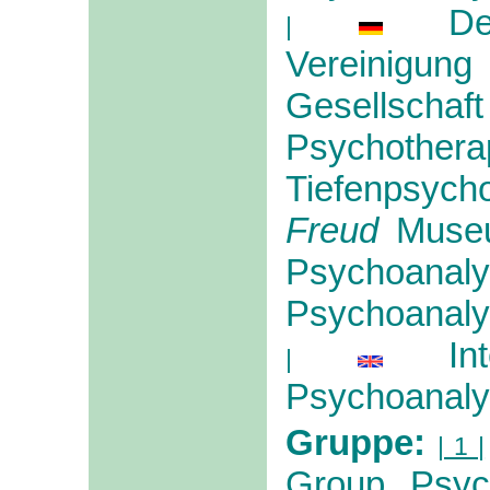
De
|
Vereinigung
Gesellsch
Psychothe
Tiefenpsych
Freud
Muse
Psychoanalyt
Psychoanaly
In
|
Psychoanalys
Gruppe:
| 1 |
Group Psyc