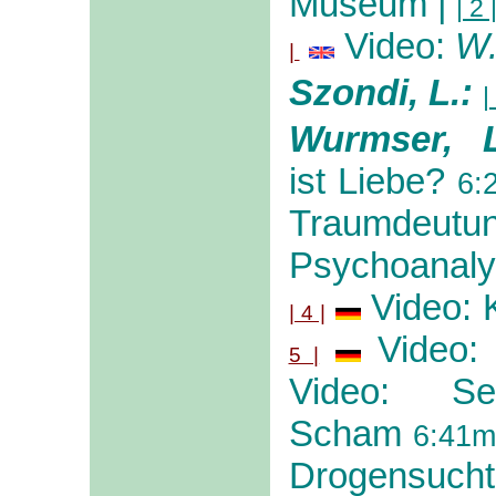
Museum
|
| 2 
Video:
W.
|
Szondi, L.:
|
Wurmser
, 
ist Liebe?
6:
Traumdeutu
Psychoanalys
Video: K
| 4 |
Video:
5 |
Video: See
Scham
6:41m
Drogensucht