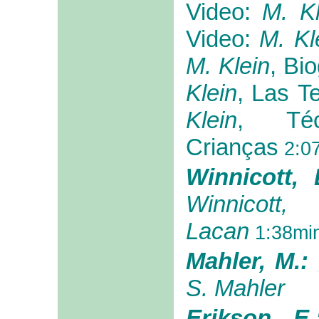
Video:
M. Kl
Video:
M. Kl
M. Klein
, Bio
Klein
, Las T
Klein
, Té
Crianças
2:0
Winnicott,
Winnicott
Lacan
1:38mi
Mahler, M.:
S. Mahler
Erikson, E