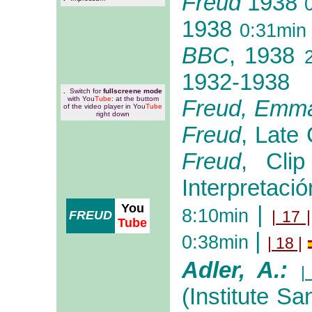
Freud
1938
1938
0:31min
BBC
, 1938
1932-1938
.
Switch for
fullscreene mode
with You
Tube
: at the buttom
Freud, Emm
of the video player in You
Tube
right down
Freud
, Late 
Freud
, Clip
Interpretaci
You
|
8:10min
| 17 |
FREUD
Tube
|
0:38min
| 18 |
Adler, A.:
|
(Institute Sa