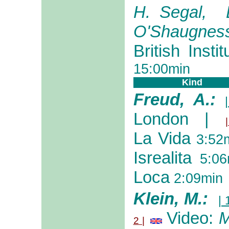
H. Segal, B
O'Shaugnessy
British Inst
15:00min
Kind
Freud, A.:
London
|
La Vida
3:52
Isrealita
5:06
Loca
2:09min
Klein, M.:
| 
Video:
M
2 |