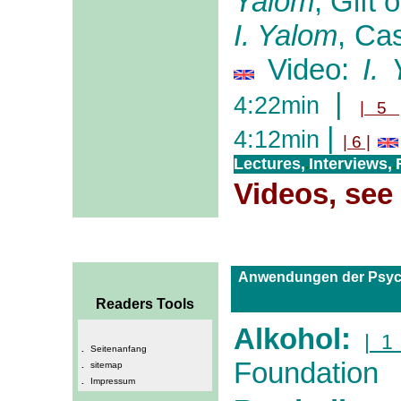
Yalom
, Gift 
I. Yalom
, Ca
Video:
I.
|
4:22min
| 5 
|
4:12min
| 6 |
Lectures,
Interviews,
.
.
Videos, see
Anwendungen der Psyc
Readers Tools
Alkohol:
| 1 
.
Seitenanfang
Foundation
.
sitemap
.
Impressum