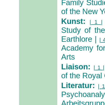
Family Studi
of the New Y
Kunst:
| 1 |
Study of the
Earthlore
|
| 
Academy for
Arts
Liaison:
| 1 |
of the Royal 
Literatur:
| 1
Psychoanal
Arbeitsg