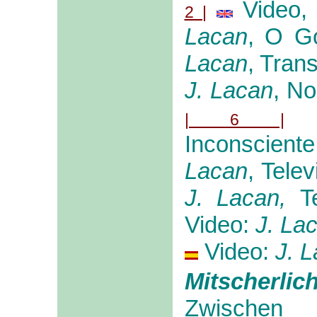
Video
2 |
Lacan
, O G
Lacan
, Tran
J. Lacan
, N
| 6 |
Inconsciente
Lacan
, Telev
J. Lacan,
T
Video:
J. La
Video:
J. L
Mitscherlic
Zwisch