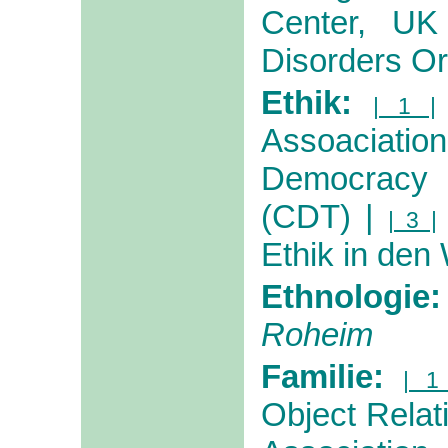
Center, UK
Disorders O
Ethik:
| 1 |
Assoaciatio
Democracy 
(CDT)
|
| 3 |
Ethik in den
Ethnologie
Roheim
Familie:
| 1
Object Relat